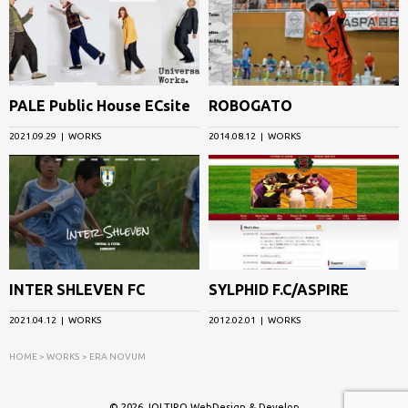
名
古
屋
グ
PALE Public House ECsite
ROBOGATO
ラ
ン
2021.09.29
WORKS
2014.08.12
WORKS
パ
ス
は
わ
り
INTER SHLEVEN FC
SYLPHID F.C/ASPIRE
と
応
2021.04.12
WORKS
2012.02.01
WORKS
援
HOME
WORKS
ERA NOVUM
し
て
© 2026 JOLTIRO WebDesign & Develop