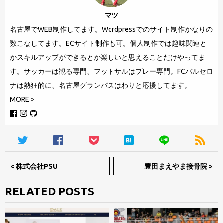
レ
マツ
ー
名古屋でWEB制作してます。Wordpressでのサイト制作かなりの
専
数こなしてます。ECサイト制作も可。個人制作では趣味関連と
門。
かスキルアップができるとか楽しいと思えることだけやってま
F
す。サッカーは観る専門、フットサルはプレー専門。FCバルセロ
C
ナは熱狂的に、名古屋グランパスはわりと応援してます。
バ
MORE >
ル
セ
ロ
ナ
は
<
株式会社PSU
豊田まえやま接骨院
>
熱
狂
RELATED POSTS
的
に、