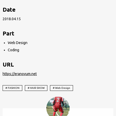
サ
Date
ッ
カ
2018.04.15
ー
は
Part
観
Web Design
る
Coding
専
門、
URL
フ
https://eranovum.net
ッ
ト
# FASHION
# HAIR SHOW
# Web Design
サ
ル
は
プ