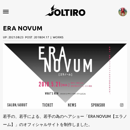
楽
し
い
ERA NOVUM
と
HOME
思
UP :
2021.08.23
POST :
2018.04.17
WORKS
WORKS
え
る
ABOUT
こ
と
CONTACT
だ
け
や
っ
て
若手の、若手による、若手の為のヘアショー「ERA NOVUM【エラノ
ま
ーム】」のオフィシャルサイトを制作しました。
す。