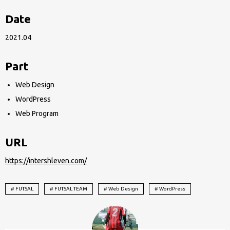
サ
Date
ッ
カ
2021.04
ー
は
Part
観
Web Design
る
WordPress
専
Web Program
門、
フ
URL
ッ
https://intershleven.com/
ト
サ
# FUTSAL
# FUTSAL TEAM
# Web Design
# WordPress
ル
は
プ