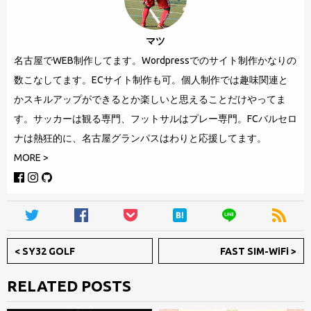
レ
ー
マツ
専
名古屋でWEB制作してます。Wordpressでのサイト制作かなりの
門。
数こなしてます。ECサイト制作も可。個人制作では趣味関連と
F
かスキルアップができるとか楽しいと思えることだけやってま
C
す。サッカーは観る専門、フットサルはプレー専門。FCバルセロ
バ
ナは熱狂的に、名古屋グランパスはわりと応援してます。
ル
MORE >
セ
ロ
ナ
は
熱
<
SY32 GOLF
FAST SIM-WiFi
>
狂
的
RELATED POSTS
に、