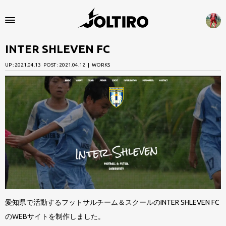
楽
し
い
INTER SHLEVEN FC
と
HOME
思
UP :
2021.04.13
POST :
2021.04.12
WORKS
WORKS
え
る
ABOUT
こ
と
CONTACT
だ
け
や
っ
て
愛知県で活動するフットサルチーム＆スクールのINTER SHLEVEN FC
ま
のWEBサイトを制作しました。
す。