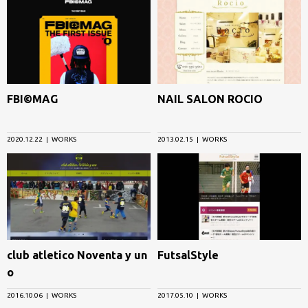
名
古
屋
グ
ラ
FBI©MAG
NAIL SALON ROCIO
ン
パ
2020.12.22
WORKS
2013.02.15
WORKS
ス
は
わ
り
と
応
club atletico Noventa y un
FutsalStyle
援
o
し
て
2016.10.06
WORKS
2017.05.10
WORKS